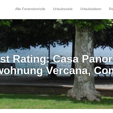
Alle Feriendomizile
Urlaubsziele
Urlaubsideen
Re
st Rating: Casa Pano
wohnung Vercana, Co