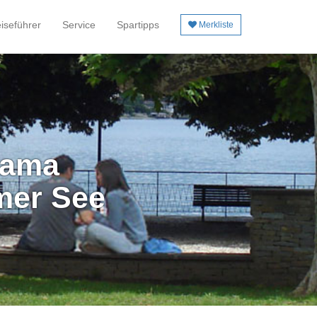
iseführer
Service
Spartipps
Merkliste
rama
mer See