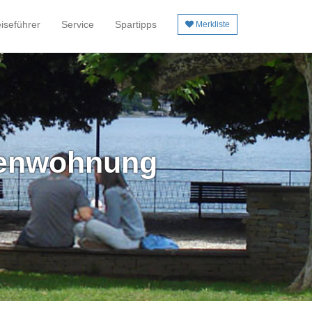
iseführer
Service
Spartipps
Merkliste
rienwohnung