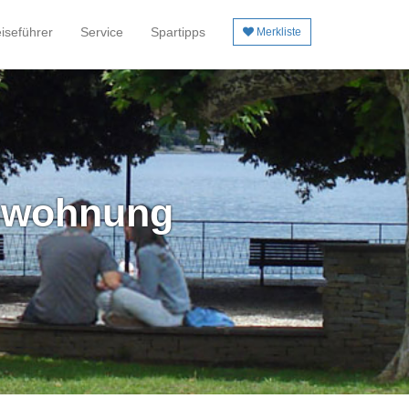
iseführer
Service
Spartipps
Merkliste
enwohnung