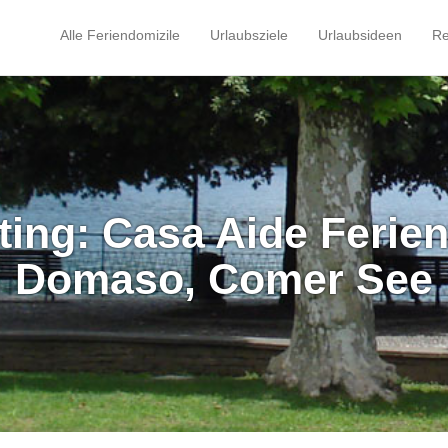
Alle Feriendomizile
Urlaubsziele
Urlaubsideen
Re
ting: Casa Aide Feri
Domaso, Comer See