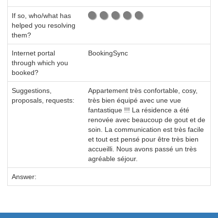
If so, who/what has
helped you resolving
them?
Internet portal
BookingSync
through which you
booked?
Suggestions,
Appartement très confortable, cosy,
proposals, requests:
très bien équipé avec une vue
fantastique !!! La résidence a été
renovée avec beaucoup de gout et de
soin. La communication est très facile
et tout est pensé pour être très bien
accueilli. Nous avons passé un très
agréable séjour.
Answer: