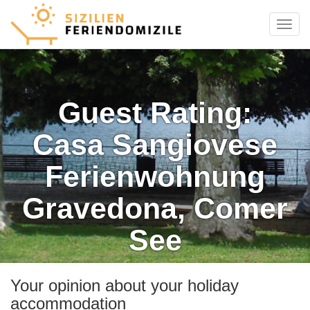
Menu
Guest Rating:
Casa Sangiovese
Ferienwohnung
Gravedona, Comer
See
Your opinion about your holiday
accommodation