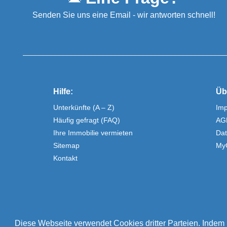
Senden Sie uns eine Email - wir antworten schnell!
Hilfe:
Üb
Unterkünfte (A – Z)
Im
Häufig gefragt (FAQ)
AG
Ihre Immobilie vermieten
Dat
Sitemap
My
Kontakt
Diese Webseite verwendet Cookies dritter Parteien. Indem 
© sizilien-feriendomizile.de - Ihr Zuhause im Urlaub. Ferien