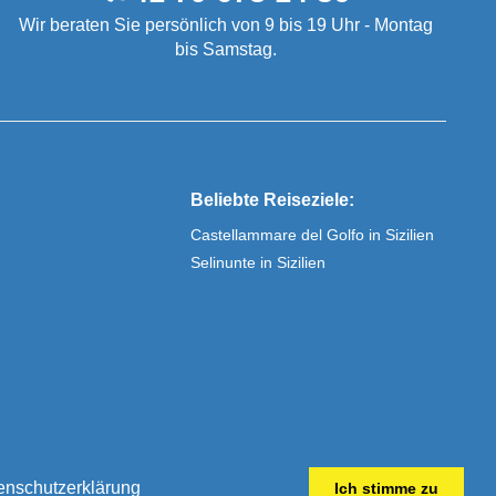
Wir beraten Sie persönlich von 9 bis 19 Uhr - Montag
bis Samstag.
Beliebte Reiseziele:
Castellammare del Golfo in Sizilien
Selinunte in Sizilien
tenschutzerklärung
Ich stimme zu
r 15 Jahren der Experte für Urlaub im Ferienhaus in Sizilien.