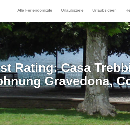
Alle Feriendomizile
Urlaubsziele
Urlaubsideen
Re
st Rating: Casa Trebb
ohnung Gravedona, C