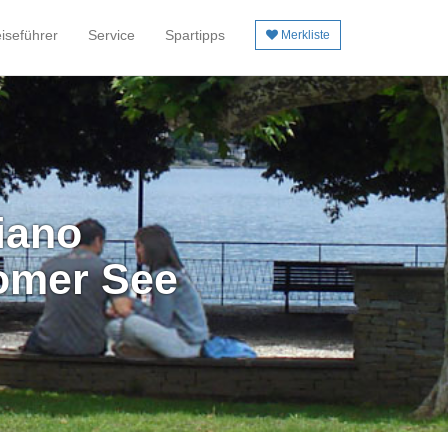
iseführer
Service
Spartipps
Merkliste
iano
omer See