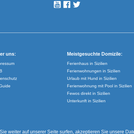
er uns:
Meistgesuchte Domizile:
pressum
Ferienhaus in Sizilien
B
Ferienwohnungen in Sizilien
enschutz
Urlaub mit Hund in Sizilien
Guide
Ferienwohnung mit Pool in Sizilien
Fewos direkt in Sizilien
Unterkunft in Sizilien
Sie weiter auf unserer Seite surfen, akzeptieren Sie unsere Da
häuser und Ferienwohnungen von Privat - günstig und gepflegt. Seit übe