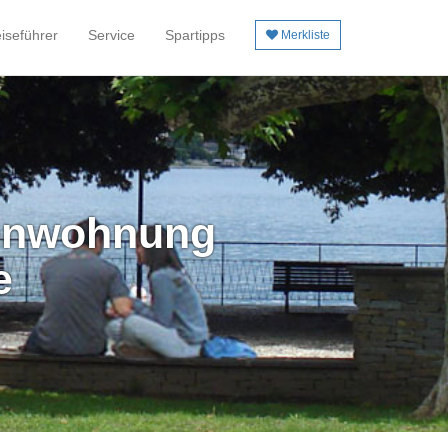
iseführer
Service
Spartipps
Merkliste
ienwohnung
e