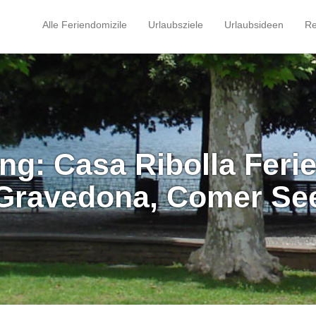
Alle Feriendomizile
Urlaubsziele
Urlaubsideen
Re
ing: Casa Ribolla Fer
Gravedona, Comer Se