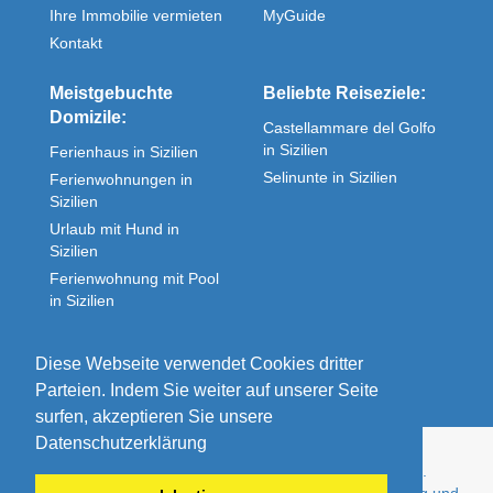
Ihre Immobilie vermieten
MyGuide
Kontakt
Meistgebuchte
Beliebte Reiseziele:
Domizile:
Castellammare del Golfo
in Sizilien
Ferienhaus in Sizilien
Selinunte in Sizilien
Ferienwohnungen in
Sizilien
Urlaub mit Hund in
Sizilien
Ferienwohnung mit Pool
in Sizilien
Fewos direkt in Sizilien
Unterkunft in Sizilien
Diese Webseite verwendet Cookies dritter
Parteien. Indem Sie weiter auf unserer Seite
surfen, akzeptieren Sie unsere
Datenschutzerklärung
© sizilien-feriendomizile.de - Ihr Zuhause im Urlaub.