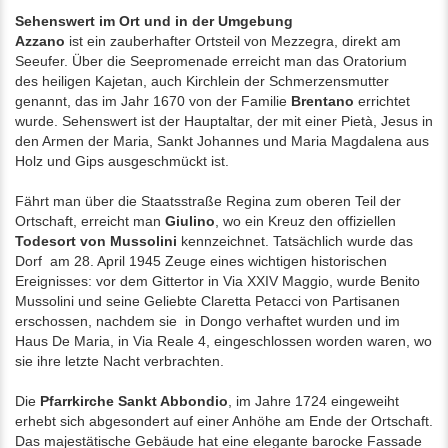
Sehenswert im Ort und in der Umgebung
Azzano
ist ein zauberhafter Ortsteil von Mezzegra, direkt am
Seeufer. Über die Seepromenade erreicht man das Oratorium
des heiligen Kajetan, auch Kirchlein der Schmerzensmutter
genannt, das im Jahr 1670 von der Familie
Brentano
errichtet
wurde. Sehenswert ist der Hauptaltar, der mit einer Pietà, Jesus in
den Armen der Maria, Sankt Johannes und Maria Magdalena aus
Holz und Gips ausgeschmückt ist.
Fährt man über die Staatsstraße Regina zum oberen Teil der
Ortschaft, erreicht man
Giulino
, wo ein Kreuz den offiziellen
Todesort von Mussolini
kennzeichnet. Tatsächlich wurde das
Dorf am 28. April 1945 Zeuge eines wichtigen historischen
Ereignisses: vor dem Gittertor in Via XXIV Maggio, wurde Benito
Mussolini und seine Geliebte Claretta Petacci von Partisanen
erschossen, nachdem sie in Dongo verhaftet wurden und im
Haus De Maria, in Via Reale 4, eingeschlossen worden waren, wo
sie ihre letzte Nacht verbrachten.
Die
Pfarrkirche Sankt Abbondio
, im Jahre 1724 eingeweiht
erhebt sich abgesondert auf einer Anhöhe am Ende der Ortschaft.
Das majestätische Gebäude hat eine elegante barocke Fassade